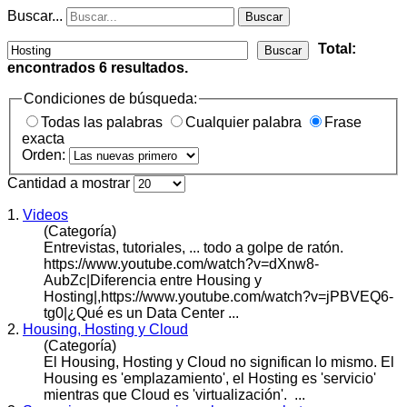
Buscar...
Buscar
Total:
Buscar
encontrados
6
resultados.
Condiciones de búsqueda:
Todas las palabras
Cualquier palabra
Frase
exacta
Orden:
Cantidad a mostrar
1.
Videos
(Categoría)
Entrevistas, tutoriales, ... todo a golpe de ratón.
https://www.youtube.com/watch?v=dXnw8-
AubZc|Diferencia entre Housing y
Hosting
|,https://www.youtube.com/watch?v=jPBVEQ6-
tg0|¿Qué es un Data Center ...
2.
Housing, Hosting y Cloud
(Categoría)
El Housing,
Hosting
y Cloud no significan lo mismo. El
Housing es 'emplazamiento', el Hosting es 'servicio'
mientras que Cloud es 'virtualización'. ...