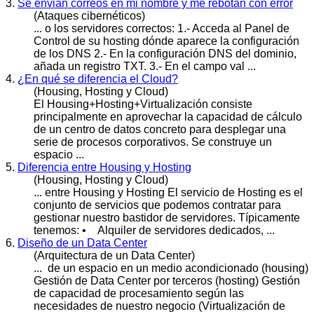
3.
Se envian correos en mi nombre y me rebotan con error
(Ataques cibernéticos)
... o los servidores correctos: 1.- Acceda al Panel de
Control de su
hosting
dónde aparece la configuración
de los DNS 2.- En la configuración DNS del dominio,
añada un registro TXT. 3.- En el campo val ...
4.
¿En qué se diferencia el Cloud?
(Housing, Hosting y Cloud)
El Housing+
Hosting
+Virtualización consiste
principalmente en aprovechar la capacidad de cálculo
de un centro de datos concreto para desplegar una
serie de procesos corporativos. Se construye un
espacio ...
5.
Diferencia entre Housing y Hosting
(Housing, Hosting y Cloud)
... entre Housing y
Hosting
El servicio de Hosting es el
conjunto de servicios que podemos contratar para
gestionar nuestro bastidor de servidores. Típicamente
tenemos: • Alquiler de servidores dedicados, ...
6.
Diseño de un Data Center
(Arquitectura de un Data Center)
... de un espacio en un medio acondicionado (housing)
Gestión de Data Center por terceros (
hosting
) Gestión
de capacidad de procesamiento según las
necesidades de nuestro negocio (Virtualización de