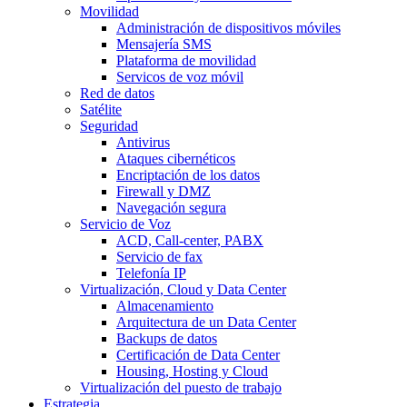
Movilidad
Administración de dispositivos móviles
Mensajería SMS
Plataforma de movilidad
Servicos de voz móvil
Red de datos
Satélite
Seguridad
Antivirus
Ataques cibernéticos
Encriptación de los datos
Firewall y DMZ
Navegación segura
Servicio de Voz
ACD, Call-center, PABX
Servicio de fax
Telefonía IP
Virtualización, Cloud y Data Center
Almacenamiento
Arquitectura de un Data Center
Backups de datos
Certificación de Data Center
Housing, Hosting y Cloud
Virtualización del puesto de trabajo
Estrategia