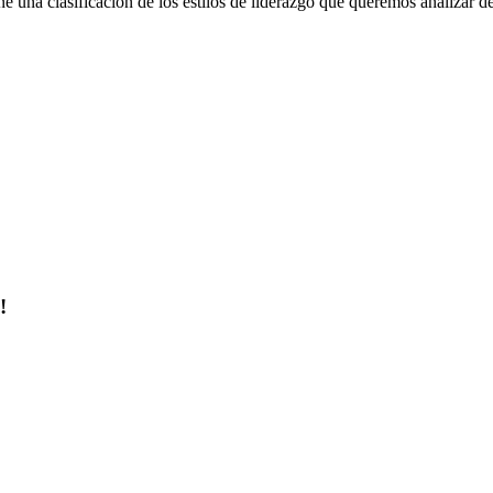
e una clasificación de los estilos de liderazgo que queremos analizar d
!