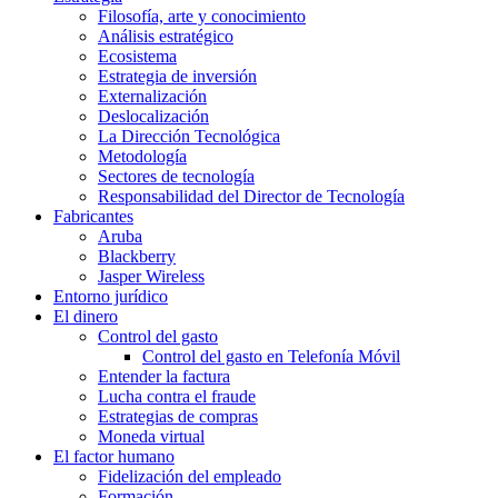
Filosofía, arte y conocimiento
Análisis estratégico
Ecosistema
Estrategia de inversión
Externalización
Deslocalización
La Dirección Tecnológica
Metodología
Sectores de tecnología
Responsabilidad del Director de Tecnología
Fabricantes
Aruba
Blackberry
Jasper Wireless
Entorno jurídico
El dinero
Control del gasto
Control del gasto en Telefonía Móvil
Entender la factura
Lucha contra el fraude
Estrategias de compras
Moneda virtual
El factor humano
Fidelización del empleado
Formación