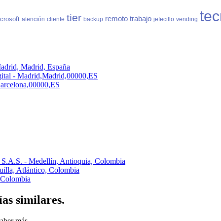
tec
tier
remoto
trabajo
crosoft
atención
cliente
backup
jefecillo
vending
adrid, Madrid, España
ital - Madrid,Madrid,00000,ES
,Barcelona,00000,ES
 S.A.S. - Medellín, Antioquia, Colombia
lla, Atlántico, Colombia
 Colombia
ías similares.
aber más