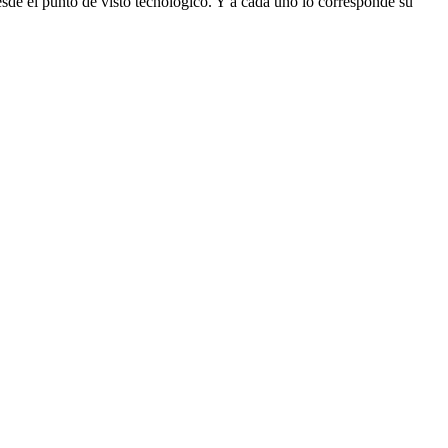
esde el punto de visto tecnológico. Y a cada uno lo corresponde su