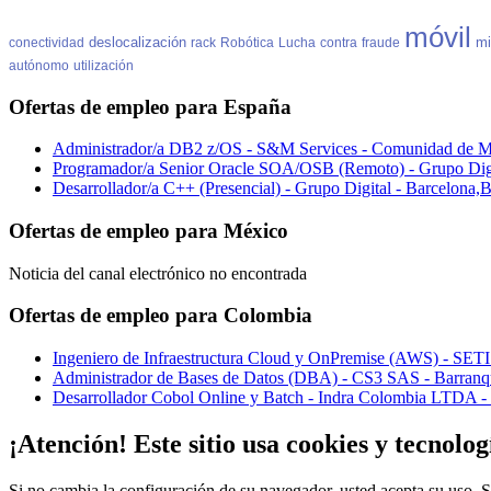
móvil
deslocalización
mi
conectividad
rack
Robótica
Lucha
contra
fraude
autónomo
utilización
Ofertas de empleo para España
Administrador/a DB2 z/OS - S&M Services - Comunidad de M
Programador/a Senior Oracle SOA/OSB (Remoto) - Grupo Dig
Desarrollador/a C++ (Presencial) - Grupo Digital - Barcelona
Ofertas de empleo para México
Noticia del canal electrónico no encontrada
Ofertas de empleo para Colombia
Ingeniero de Infraestructura Cloud y OnPremise (AWS) - SETI
Administrador de Bases de Datos (DBA) - CS3 SAS - Barranqui
Desarrollador Cobol Online y Batch - Indra Colombia LTDA -
¡Atención! Este sitio usa cookies y tecnolog
Si no cambia la configuración de su navegador, usted acepta su uso.
S