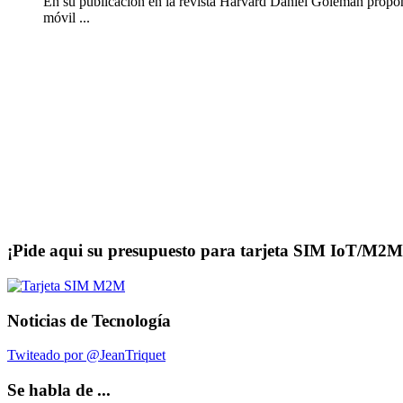
En su publicación en la revista Harvard Daniel
Goleman
propon
móvil ...
¡Pide aqui su presupuesto para tarjeta SIM IoT/M2M
Noticias de Tecnología
Twiteado por @JeanTriquet
Se habla de ...