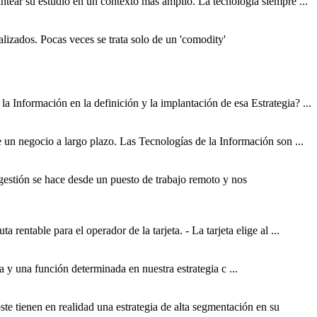
antear su estudio en un contexto más amplio. La tecnología siempre ...
izados. Pocas veces se trata solo de un 'comodity'
a Información en la definición y la implantación de esa Estrategia? ...
e un negocio a largo plazo. Las Tecnologías de la Información son ...
 gestión se hace desde un puesto de trabajo remoto y nos
a rentable para el operador de la tarjeta. - La tarjeta elige al ...
ca y una función determinada en nuestra
estrategia
c ...
ste tienen en realidad una
estrategia
de alta segmentación en su