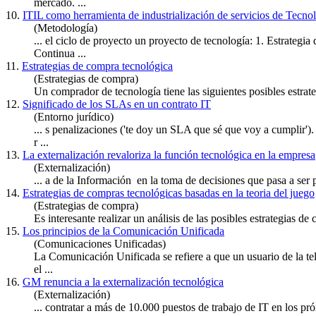
mercado. ...
10.
ITIL como herramienta de industrialización de servicios de Tecno
(Metodología)
... el ciclo de proyecto un proyecto de tecnología: 1.
Estrategia
d
Continua ...
11.
Estrategias de compra tecnológica
(Estrategias de compra)
Un comprador de tecnología tiene las siguientes posibles
estrat
12.
Significado de los SLAs en un contrato IT
(Entorno jurídico)
... s penalizaciones ('te doy un SLA que sé que voy a cumplir'
r ...
13.
La externalización revaloriza la función tecnológica en la empresa
(Externalización)
... a de la Información en la toma de decisiones que pasa a ser 
14.
Estrategias de compras tecnológicas basadas en la teoria del juego
(Estrategias de compra)
Es interesante realizar un análisis de las posibles
estrategia
s de 
15.
Los principios de la Comunicación Unificada
(Comunicaciones Unificadas)
La Comunicación Unificada se refiere a que un usuario de la tel
el ...
16.
GM renuncia a la externalización tecnológica
(Externalización)
... contratar a más de 10.000 puestos de trabajo de IT en los