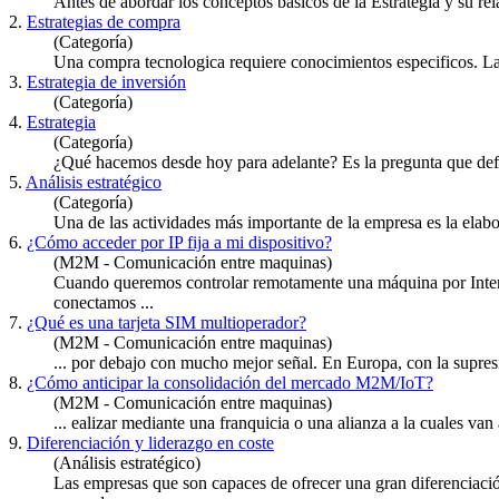
Antes de abordar los conceptos básicos de la
Estrategia
y su rel
2.
Estrategias de compra
(Categoría)
Una compra tecnologica requiere conocimientos especificos. La 
3.
Estrategia de inversión
(Categoría)
4.
Estrategia
(Categoría)
¿Qué hacemos desde hoy para adelante? Es la pregunta que def
5.
Análisis estratégico
(Categoría)
Una de las actividades más importante de la empresa es la elabo
6.
¿Cómo acceder por IP fija a mi dispositivo?
(M2M - Comunicación entre maquinas)
Cuando queremos controlar remotamente una máquina por Inter
conectamos ...
7.
¿Qué es una tarjeta SIM multioperador?
(M2M - Comunicación entre maquinas)
... por debajo con mucho mejor señal. En Europa, con la supresi
8.
¿Cómo anticipar la consolidación del mercado M2M/IoT?
(M2M - Comunicación entre maquinas)
... ealizar mediante una franquicia o una alianza a la cuales 
9.
Diferenciación y liderazgo en coste
(Análisis estratégico)
Las empresas que son capaces de ofrecer una gran diferenciació