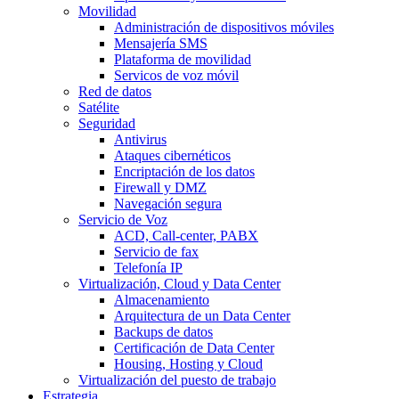
Movilidad
Administración de dispositivos móviles
Mensajería SMS
Plataforma de movilidad
Servicos de voz móvil
Red de datos
Satélite
Seguridad
Antivirus
Ataques cibernéticos
Encriptación de los datos
Firewall y DMZ
Navegación segura
Servicio de Voz
ACD, Call-center, PABX
Servicio de fax
Telefonía IP
Virtualización, Cloud y Data Center
Almacenamiento
Arquitectura de un Data Center
Backups de datos
Certificación de Data Center
Housing, Hosting y Cloud
Virtualización del puesto de trabajo
Estrategia