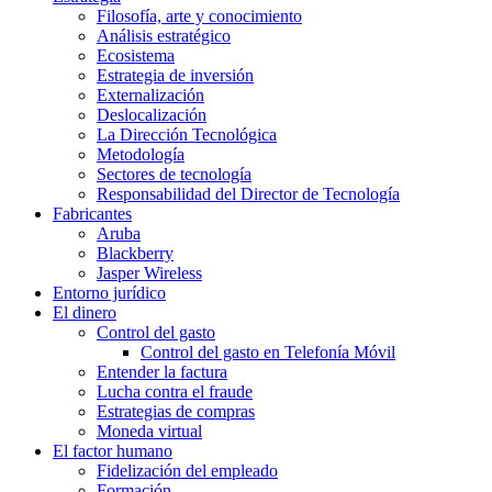
Filosofía, arte y conocimiento
Análisis estratégico
Ecosistema
Estrategia de inversión
Externalización
Deslocalización
La Dirección Tecnológica
Metodología
Sectores de tecnología
Responsabilidad del Director de Tecnología
Fabricantes
Aruba
Blackberry
Jasper Wireless
Entorno jurídico
El dinero
Control del gasto
Control del gasto en Telefonía Móvil
Entender la factura
Lucha contra el fraude
Estrategias de compras
Moneda virtual
El factor humano
Fidelización del empleado
Formación