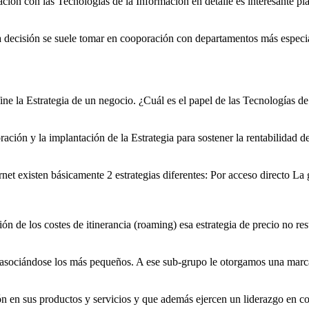
ación con las Tecnologías de la Información en detalle es interesante pl
decisión se suele tomar en cooporación con departamentos más especial
ine la
Estrategia
de un negocio. ¿Cuál es el papel de las Tecnologías de l
ración y la implantación de la
Estrategia
para sostener la rentabilidad d
net existen básicamente 2
estrategia
s diferentes: Por acceso directo La
ón de los costes de itinerancia (roaming) esa
estrategia
de precio no resut
van asociándose los más pequeños. A ese sub-grupo le otorgamos una mar
n en sus productos y servicios y que además ejercen un liderazgo en co