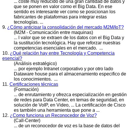
... coste muy reducido de una gran cantidad de datos y
que se ponen en valor como el Big
Data
. En ese
sentido es interesante ver como se posicionan los
fabricantes de plataformas para integrar estas
tecnologías. ...
9.
¿Cómo anticipar la consolidación del mercado M2M/IoT?
(M2M - Comunicación entre maquinas)
... l valor que se extraen de los datos con el Big
Data
y
la sustitución tecnológica. Hay que reforzar nuestras
competencias esenciales en el mercado. ...
10.
¿Qué relación hay entre Tecnología y Competencia
esencial?
(Análisis estratégico)
... por ejemplo Intranet corporativo y por otro lado
Data
ware house para el almacenamiento especifico de
los conocimientos. ...
11.
Certificaciones técnicas
(Formación)
... de enrutamiento y ofrezca especialización en gestión
de redes para
Data
Center, en temas de seguridad, en
solución de VoIP, en Video, ... La certificación de Cisco
es también una herramienta que pone a ...
12.
¿Como funciona un Reconocedor de Voz?
(Call-Center)
... de un reconocedor de voz es la base de datos del