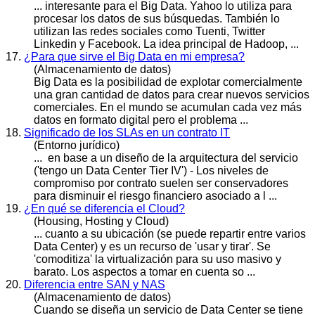
... interesante para el Big
Data
. Yahoo lo utiliza para
procesar los datos de sus búsquedas. También lo
utilizan las redes sociales como Tuenti, Twitter
Linkedin y Facebook. La idea principal de Hadoop, ...
17.
¿Para que sirve el Big Data en mi empresa?
(Almacenamiento de datos)
Big
Data
es la posibilidad de explotar comercialmente
una gran cantidad de datos para crear nuevos servicios
comerciales. En el mundo se acumulan cada vez más
datos en formato digital pero el problema ...
18.
Significado de los SLAs en un contrato IT
(Entorno jurídico)
... en base a un diseño de la arquitectura del servicio
('tengo un
Dat
a Center Tier IV') - Los niveles de
compromiso por contrato suelen ser conservadores
para disminuir el riesgo financiero asociado a l ...
19.
¿En qué se diferencia el Cloud?
(Housing, Hosting y Cloud)
... cuanto a su ubicación (se puede repartir entre varios
Data
Center) y es un recurso de 'usar y tirar'. Se
'comoditiza' la virtualización para su uso masivo y
barato. Los aspectos a tomar en cuenta so ...
20.
Diferencia entre SAN y NAS
(Almacenamiento de datos)
Cuando se diseña un servicio de
Data
Center se tiene