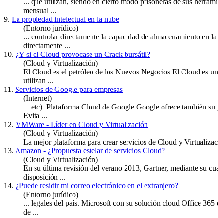
... que utilizan, siendo en cierto modo prisoneras de sus herra
mensual ...
9.
La propiedad intelectual en la nube
(Entorno jurídico)
... controlar directamente la capacidad de almacenamiento en l
directamente ...
10.
¿Y si el Cloud provocase un Crack bursátil?
(Cloud y Virtualización)
El
Cloud
es el petróleo de los Nuevos Negocios El Cloud es un 
utilizan ...
11.
Servicios de Google para empresas
(Internet)
... etc). Plataforma
Cloud
de Google Google ofrece también su pl
Evita ...
12.
VMWare - Líder en Cloud y Virtualización
(Cloud y Virtualización)
La mejor plataforma para crear servicios de
Cloud
y Virtualizac
13.
Amazon - ¿Propuesta estelar de servicios Cloud?
(Cloud y Virtualización)
En su última revisión del verano 2013, Gartner, mediante su cu
disposición ...
14.
¿Puede residir mi correo electrónico en el extranjero?
(Entorno jurídico)
... legales del país. Microsoft con su solución
cloud
Office 365 d
de ...