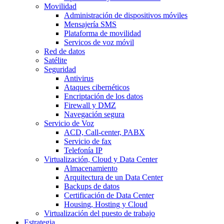
Movilidad
Administración de dispositivos móviles
Mensajería SMS
Plataforma de movilidad
Servicos de voz móvil
Red de datos
Satélite
Seguridad
Antivirus
Ataques cibernéticos
Encriptación de los datos
Firewall y DMZ
Navegación segura
Servicio de Voz
ACD, Call-center, PABX
Servicio de fax
Telefonía IP
Virtualización, Cloud y Data Center
Almacenamiento
Arquitectura de un Data Center
Backups de datos
Certificación de Data Center
Housing, Hosting y Cloud
Virtualización del puesto de trabajo
Estrategia