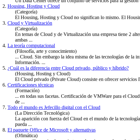
Un Data Center ofrece un conjunto de servicios para la gestión
2.
Housing, Hosting y Cloud
(Categoría)
El Housing, Hosting y
Cloud
no significan lo mismo. El Housing
3.
Cloud y Virtualización
(Categoría)
En temas de
Cloud
y de Virtualización una empresa tiene 2 alte
ambas ...
4.
La teoría computacional
(Filosofía, arte y conocimiento)
...
Cloud
. Sin embargo la idea misma de las tecnologías de la i
Información. ...
5.
¿Cuál es la diferencia entre Cloud privado, público y híbrido?
(Housing, Hosting y Cloud)
El
Cloud
privado (Private Cloud) consiste en ofrecer servicios 
6.
Certificaciones técnicas
(Formación)
... en todas sus facetas. Certificación de VMWare para el
Cloud
de ...
7.
Todo el mundo es Jefecillo digital con el Cloud
(La Dirección Tecnológica)
La aparición con fuerza del
Cloud
en el mundo de la tecnología
pueda ...
8.
El paquete Office de Microsoft y alternativas
(Ofimática)