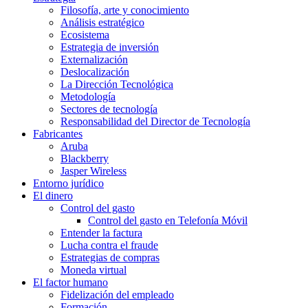
Filosofía, arte y conocimiento
Análisis estratégico
Ecosistema
Estrategia de inversión
Externalización
Deslocalización
La Dirección Tecnológica
Metodología
Sectores de tecnología
Responsabilidad del Director de Tecnología
Fabricantes
Aruba
Blackberry
Jasper Wireless
Entorno jurídico
El dinero
Control del gasto
Control del gasto en Telefonía Móvil
Entender la factura
Lucha contra el fraude
Estrategias de compras
Moneda virtual
El factor humano
Fidelización del empleado
Formación