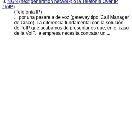
3.
NGN (next generation network) o la Telefonía Over IP
(ToIP)
(Telefonía IP)
... por una pasarela de voz (gateway tipo 'Call Manager'
de
Cisc
o). La diferencia fundamental con la solución
de ToIP que acabamos de presentar es que, en el caso
de la VoIP, la empresa necesita contratar un ...