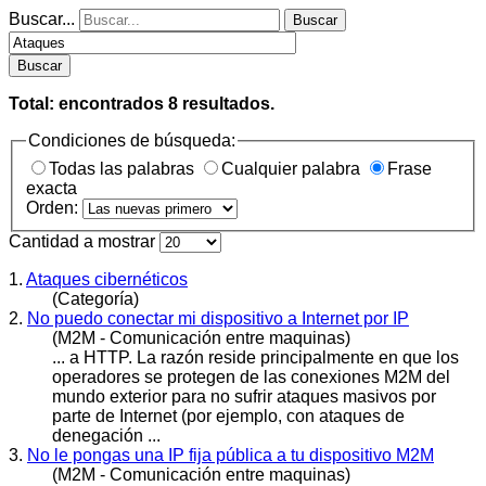
Buscar...
Buscar
Buscar
Total: encontrados
8
resultados.
Condiciones de búsqueda:
Todas las palabras
Cualquier palabra
Frase
exacta
Orden:
Cantidad a mostrar
1.
Ataques cibernéticos
(Categoría)
2.
No puedo conectar mi dispositivo a Internet por IP
(M2M - Comunicación entre maquinas)
... a HTTP. La razón reside principalmente en que los
operadores se protegen de las conexiones M2M del
mundo exterior para no sufrir
ataques
masivos por
parte de Internet (por ejemplo, con ataques de
denegación ...
3.
No le pongas una IP fija pública a tu dispositivo M2M
(M2M - Comunicación entre maquinas)