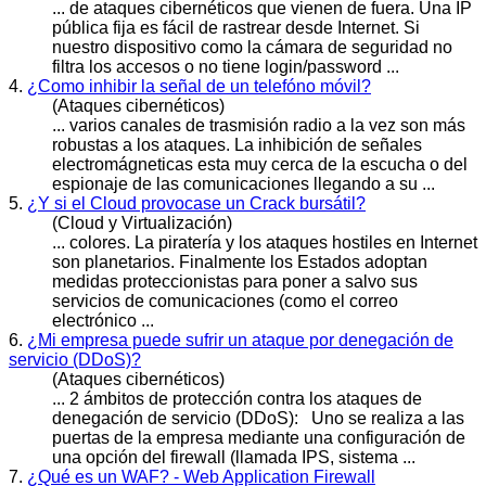
... de
ataques
cibernéticos que vienen de fuera. Una IP
pública fija es fácil de rastrear desde Internet. Si
nuestro dispositivo como la cámara de seguridad no
filtra los accesos o no tiene login/password ...
4.
¿Como inhibir la señal de un telefóno móvil?
(Ataques cibernéticos)
... varios canales de trasmisión radio a la vez son más
robustas a los
ataques
. La inhibición de señales
electromágneticas esta muy cerca de la escucha o del
espionaje de las comunicaciones llegando a su ...
5.
¿Y si el Cloud provocase un Crack bursátil?
(Cloud y Virtualización)
... colores. La piratería y los
ataques
hostiles en Internet
son planetarios. Finalmente los Estados adoptan
medidas proteccionistas para poner a salvo sus
servicios de comunicaciones (como el correo
electrónico ...
6.
¿Mi empresa puede sufrir un ataque por denegación de
servicio (DDoS)?
(Ataques cibernéticos)
... 2 ámbitos de protección contra los
ataques
de
denegación de servicio (DDoS): Uno se realiza a las
puertas de la empresa mediante una configuración de
una opción del firewall (llamada IPS, sistema ...
7.
¿Qué es un WAF? - Web Application Firewall