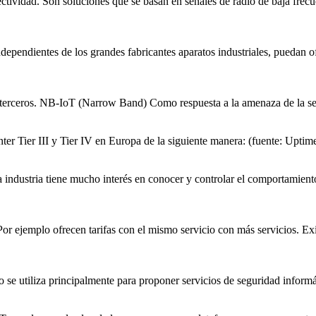
ctividad. Son soluciones que se basan en señales de radio de baja frec
ndependientes de los grandes fabricantes aparatos industriales, puedan 
por terceros. NB-IoT (Narrow Band) Como respuesta a la amenaza de la s
er Tier III y Tier IV en Europa de la siguiente manera: (fuente: Uptime
la industria tiene mucho interés en conocer y controlar el comportamien
 Por ejemplo ofrecen tarifas con el mismo servicio con más
servicios
. Ex
ro se utiliza principalmente para proponer
servicios
de seguridad informát