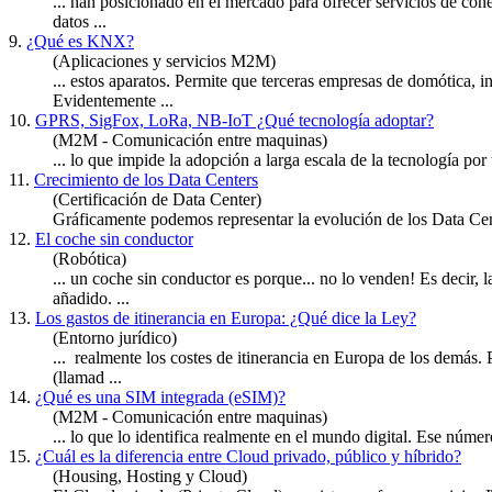
... han posicionado en el mercado para ofrecer
servicios
de cone
datos ...
9.
¿Qué es KNX?
(Aplicaciones y servicios M2M)
... estos aparatos. Permite que terceras empresas de domótica, i
Evidentemente ...
10.
GPRS, SigFox, LoRa, NB-IoT ¿Qué tecnología adoptar?
(M2M - Comunicación entre maquinas)
... lo que impide la adopción a larga escala de la tecnología 
11.
Crecimiento de los Data Centers
(Certificación de Data Center)
Gráficamente podemos representar la evolución de los Data Cent
12.
El coche sin conductor
(Robótica)
... un coche sin conductor es porque... no lo venden! Es decir, 
añadido. ...
13.
Los gastos de itinerancia en Europa: ¿Qué dice la Ley?
(Entorno jurídico)
... realmente los costes de itinerancia en Europa de los demás.
(llamad ...
14.
¿Qué es una SIM integrada (eSIM)?
(M2M - Comunicación entre maquinas)
... lo que lo identifica realmente en el mundo digital. Ese núme
15.
¿Cuál es la diferencia entre Cloud privado, público y híbrido?
(Housing, Hosting y Cloud)