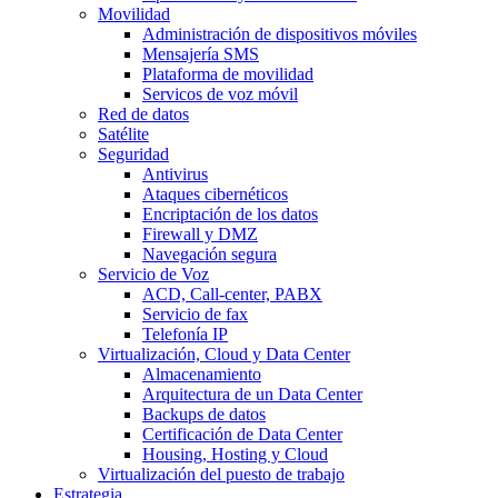
Movilidad
Administración de dispositivos móviles
Mensajería SMS
Plataforma de movilidad
Servicos de voz móvil
Red de datos
Satélite
Seguridad
Antivirus
Ataques cibernéticos
Encriptación de los datos
Firewall y DMZ
Navegación segura
Servicio de Voz
ACD, Call-center, PABX
Servicio de fax
Telefonía IP
Virtualización, Cloud y Data Center
Almacenamiento
Arquitectura de un Data Center
Backups de datos
Certificación de Data Center
Housing, Hosting y Cloud
Virtualización del puesto de trabajo
Estrategia