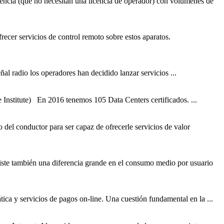
uencia (que no necesitan una licencia de operador) con volúmenes de
ofrecer
servicios
de control remoto sobre estos aparatos.
eñal radio los operadores han decidido lanzar
servicios
...
 Institute) En 2016 tenemos 105 Data Centers certificados. ...
to del conductor para ser capaz de ofrecerle
servicios
de valor
iste también una diferencia grande en el consumo medio por usuario
ica y servicios de pagos on-line. Una cuestión fundamental en la ...