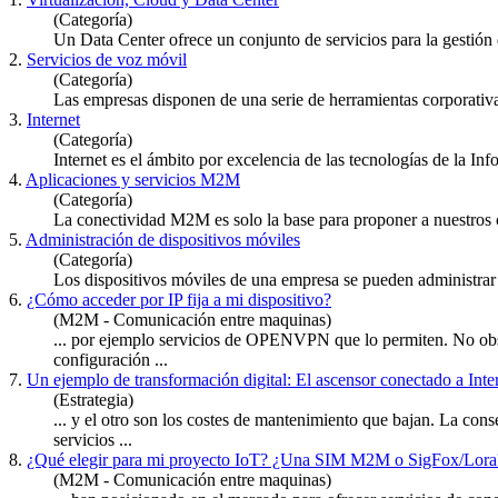
(Categoría)
Un Data Center ofrece un conjunto de
servicios
para la gestión 
2.
Servicios de voz móvil
(Categoría)
Las empresas disponen de una serie de herramientas corporativa
3.
Internet
(Categoría)
Internet es el ámbito por excelencia de las tecnologías de la 
4.
Aplicaciones y servicios M2M
(Categoría)
La conectividad M2M es solo la base para proponer a nuestros 
5.
Administración de dispositivos móviles
(Categoría)
Los dispositivos móviles de una empresa se pueden administra
6.
¿Cómo acceder por IP fija a mi dispositivo?
(M2M - Comunicación entre maquinas)
... por ejemplo
servicios
de OPENVPN que lo permiten. No obstant
configuración ...
7.
Un ejemplo de transformación digital: El ascensor conectado a Inte
(Estrategia)
... y el otro son los costes de mantenimiento que bajan. La con
servicios
...
8.
¿Qué elegir para mi proyecto IoT? ¿Una SIM M2M o SigFox/Lora
(M2M - Comunicación entre maquinas)