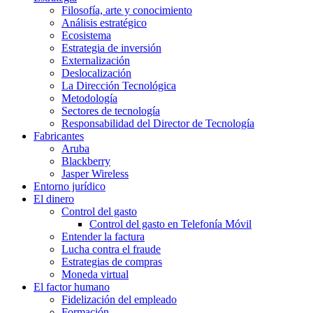
Filosofía, arte y conocimiento
Análisis estratégico
Ecosistema
Estrategia de inversión
Externalización
Deslocalización
La Dirección Tecnológica
Metodología
Sectores de tecnología
Responsabilidad del Director de Tecnología
Fabricantes
Aruba
Blackberry
Jasper Wireless
Entorno jurídico
El dinero
Control del gasto
Control del gasto en Telefonía Móvil
Entender la factura
Lucha contra el fraude
Estrategias de compras
Moneda virtual
El factor humano
Fidelización del empleado
Formación