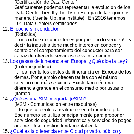
(Certificación de Data Center)
Gráficamente podemos representar la evolución de los
Data Center Tier III y Tier IV en Europa de la siguiente
manera: (fuente: Uptime Institute) En 2016 tenemos
105 Data Centers certificados. ...
12.
El coche sin conductor
(Robótica)
... un coche sin conductor es porque... no lo venden! Es
decir, la industria tiene mucho interés en conocer y
controlar el comportamiento del conductor para ser
capaz de ofrecerle
servicios
de valor añadido. ...
13.
Los gastos de itinerancia en Europa: ¿Qué dice la Ley?
(Entorno jurídico)
... realmente los costes de itinerancia en Europa de los
demás. Por ejemplo ofrecen tarifas con el mismo
servicio con más
servicios
. Existe también una
diferencia grande en el consumo medio por usuario
(llamad ...
14.
¿Qué es una SIM integrada (eSIM)?
(M2M - Comunicación entre maquinas)
... lo que lo identifica realmente en el mundo digital.
Ese número se utiliza principalmente para proponer
servicios
de seguridad informática y servicios de pagos
on-line. Una cuestión fundamental en la ...
15.
¿Cuál es la diferencia entre Cloud privado, público y