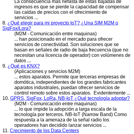
La consecuencia más nefasta de estas bajadas de
ingresos es que se pierde la capacidad de compensar
las caídas de precios con el ofrecimiento de
servicios
...
8.
¿Qué elegir para mi proyecto IoT? ¿Una SIM M2M o
SigFox/Lora?
(M2M - Comunicación entre maquinas)
... han posicionado en el mercado para ofrecer
servicios
de conectividad. Son soluciones que se
basan en señales de radio de baja frecuencia (que no
necesitan una licencia de operador) con volúmenes de
datos ...
9.
¿Qué es KNX?
(Aplicaciones y servicios M2M)
... estos aparatos. Permite que terceras empresas de
domótica, independientes de los grandes fabricantes
aparatos industriales, puedan ofrecer
servicios
de
control remoto sobre estos aparatos. Evidentemente ...
10.
GPRS, SigFox, LoRa, NB-IoT ¿Qué tecnología adoptar?
(M2M - Comunicación entre maquinas)
... lo que impide la adopción a larga escala de la
tecnología por terceros. NB-IoT (Narrow Band) Como
respuesta a la amenaza de la señal radio los
operadores han decidido lanzar
servicios
...
11.
Crecimiento de los Data Centers