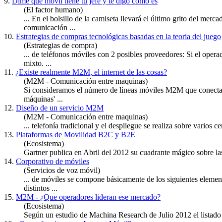
9.
Dime que móvil tiene tu jefe y te digo como es
(El factor humano)
... En el bolsillo de la camiseta llevará el último grito del merc
comunicación ...
10.
Estrategias de compras tecnológicas basadas en la teoria del juego
(Estrategias de compra)
... de teléfonos
móviles
con 2 posibles proveedores: Si el operad
mixto. ...
11.
¿Existe realmente M2M, el internet de las cosas?
(M2M - Comunicación entre maquinas)
Si consideramos el número de líneas
móviles
M2M que conectan m
máquinas' ...
12.
Diseño de un servicio M2M
(M2M - Comunicación entre maquinas)
... telefonía tradicional y el despliegue se realiza sobre varios 
13.
Plataformas de Movilidad B2C y B2E
(Ecosistema)
Gartner publica en Abril del 2012 su cuadrante mágico sobre l
14.
Corporativo de móviles
(Servicios de voz móvil)
... de
móviles
se compone básicamente de los siguientes elemento
distintos ...
15.
M2M - ¿Que operadores lideran ese mercado?
(Ecosistema)
Según un estudio de Machina Research de Julio 2012 el listado