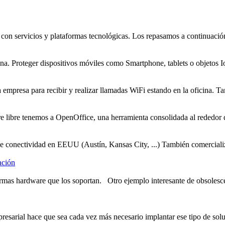
on servicios y plataformas tecnológicas. Los repasamos a continuación
ina. Proteger dispositivos
móviles
como Smartphone, tablets o objetos I
a empresa para recibir y realizar llamadas WiFi estando en la oficina. Ta
 libre tenemos a OpenOffice, una herramienta consolidada al rededor de
 de conectividad en EEUU (Austín, Kansas City, ...) También comerciali
ación
formas hardware que los soportan. Otro ejemplo interesante de obsoles
resarial hace que sea cada vez más necesario implantar ese tipo de solu