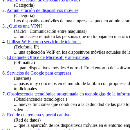
(Categoría)
2.
Administración de dispositivos móviles
(Categoría)
Los dispositivos
móviles
de una empresa se pueden administrar c
3.
¿Qué es una VPN?
(M2M - Comunicación entre maquinas)
... un acceso remoto a las personas que no trabajan en una ofic
4.
Utilizar WIFI como servicio de telefonía
(Telefonía IP)
... una aplicación VoIP en los dispositivos
móviles
actuales de l
5.
El paquete Office de Microsoft y alternativas
(Ofimática)
... para dispositivos
móviles
Android. En el entorno del software
6.
Servicios de Google para empresas
(Internet)
... pasos muy concretos en el mundo de la fibra con propuesta
tradicionales ...
7.
Obsolescencia tecnológica programada en tecnologías de la inform
(Obsolencencia tecnológica )
... nuevas funciones que conducen a la caducidad de las plata
salen ...
8.
Red de cuarentena y portal cautivo
(Red de datos)
... que la aparición de los dispositivos
móviles
en el entorno emp