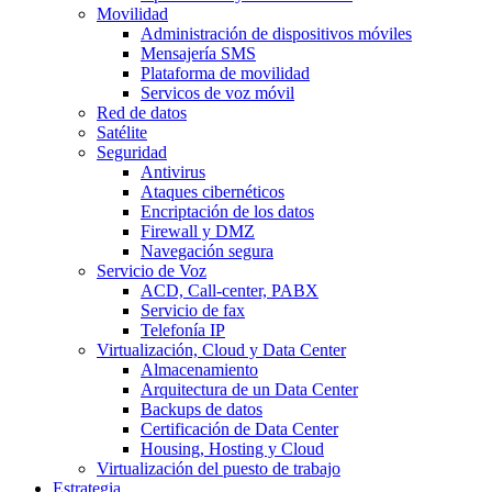
Movilidad
Administración de dispositivos móviles
Mensajería SMS
Plataforma de movilidad
Servicos de voz móvil
Red de datos
Satélite
Seguridad
Antivirus
Ataques cibernéticos
Encriptación de los datos
Firewall y DMZ
Navegación segura
Servicio de Voz
ACD, Call-center, PABX
Servicio de fax
Telefonía IP
Virtualización, Cloud y Data Center
Almacenamiento
Arquitectura de un Data Center
Backups de datos
Certificación de Data Center
Housing, Hosting y Cloud
Virtualización del puesto de trabajo
Estrategia