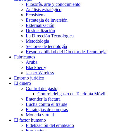
Filosofía, arte y conocimiento
Análisis estratégico
Ecosistema
Estrategia de inversión
Externalización
Deslocalización
La Dirección Tecnológica
Metodología
Sectores de tecnología
Responsabilidad del Director de Tecnología
Fabricantes
Aruba
Blackberry
Jasper Wireless
Entorno jurídico
El dinero
Control del gasto
Control del gasto en Telefonía Móvil
Entender la factura
Lucha contra el fraude
Estrategias de compras
Moneda virtual
El factor humano
Fidelización del empleado
Formación