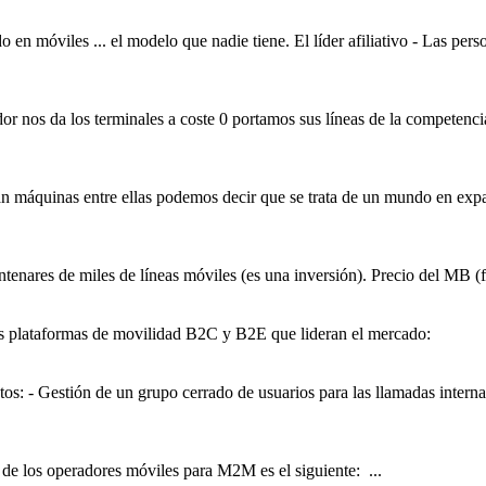
ado en
móviles
... el modelo que nadie tiene. El líder afiliativo - Las pe
or nos da los terminales a coste 0 portamos sus líneas de la competenc
áquinas entre ellas podemos decir que se trata de un mundo en expans
centenares de miles de líneas
móviles
(es una inversión). Precio del MB (
as plataformas de movilidad B2C y B2E que lideran el mercado:
s: - Gestión de un grupo cerrado de usuarios para las llamadas interna
 de los operadores
móviles
para M2M es el siguiente: ...