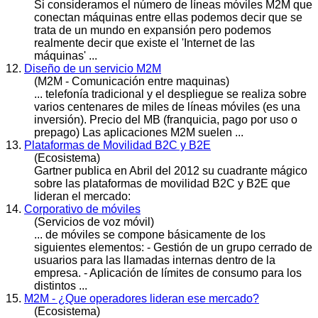
Si consideramos el número de líneas
móvile
s M2M que
conectan máquinas entre ellas podemos decir que se
trata de un mundo en expansión pero podemos
realmente decir que existe el 'Internet de las
máquinas' ...
12.
Diseño de un servicio M2M
(M2M - Comunicación entre maquinas)
... telefonía tradicional y el despliegue se realiza sobre
varios centenares de miles de líneas
móvile
s (es una
inversión). Precio del MB (franquicia, pago por uso o
prepago) Las aplicaciones M2M suelen ...
13.
Plataformas de Movilidad B2C y B2E
(Ecosistema)
Gartner publica en Abril del 2012 su cuadrante mágico
sobre las plataformas de movilidad B2C y B2E que
lideran el mercado:
14.
Corporativo de móviles
(Servicios de voz móvil)
... de
móvile
s se compone básicamente de los
siguientes elementos: - Gestión de un grupo cerrado de
usuarios para las llamadas internas dentro de la
empresa. - Aplicación de límites de consumo para los
distintos ...
15.
M2M - ¿Que operadores lideran ese mercado?
(Ecosistema)