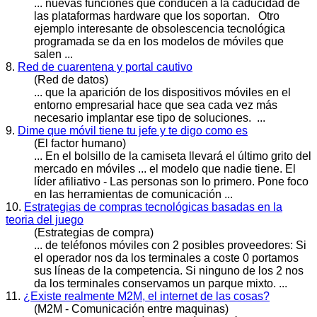
... nuevas funciones que conducen a la caducidad de
las plataformas hardware que los soportan. Otro
ejemplo interesante de obsolescencia tecnológica
programada se da en los modelos de
móvile
s que
salen ...
8.
Red de cuarentena y portal cautivo
(Red de datos)
... que la aparición de los dispositivos
móvile
s en el
entorno empresarial hace que sea cada vez más
necesario implantar ese tipo de soluciones. ...
9.
Dime que móvil tiene tu jefe y te digo como es
(El factor humano)
... En el bolsillo de la camiseta llevará el último grito del
mercado en
móvile
s ... el modelo que nadie tiene. El
líder afiliativo - Las personas son lo primero. Pone foco
en las herramientas de comunicación ...
10.
Estrategias de compras tecnológicas basadas en la
teoria del juego
(Estrategias de compra)
... de teléfonos
móvile
s con 2 posibles proveedores: Si
el operador nos da los terminales a coste 0 portamos
sus líneas de la competencia. Si ninguno de los 2 nos
da los terminales conservamos un parque mixto. ...
11.
¿Existe realmente M2M, el internet de las cosas?
(M2M - Comunicación entre maquinas)