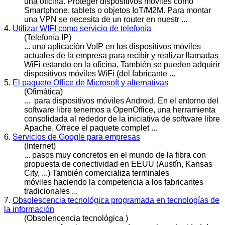
una oficina. Proteger dispositivos
móvile
s como
Smartphone, tablets o objetos IoT/M2M. Para montar
una VPN se necesita de un router en nuestr ...
4.
Utilizar WIFI como servicio de telefonía
(Telefonía IP)
... una aplicación VoIP en los dispositivos
móvile
s
actuales de la empresa para recibir y realizar llamadas
WiFi estando en la oficina. También se pueden adquirir
dispositivos móviles WiFi (del fabricante ...
5.
El paquete Office de Microsoft y alternativas
(Ofimática)
... para dispositivos
móvile
s Android. En el entorno del
software libre tenemos a OpenOffice, una herramienta
consolidada al rededor de la iniciativa de software libre
Apache. Ofrece el paquete complet ...
6.
Servicios de Google para empresas
(Internet)
... pasos muy concretos en el mundo de la fibra con
propuesta de conectividad en EEUU (Austín, Kansas
City, ...) También comercializa terminales
móvile
s haciendo la competencia a los fabricantes
tradicionales ...
7.
Obsolescencia tecnológica programada en tecnologías de
la información
(Obsolencencia tecnológica )