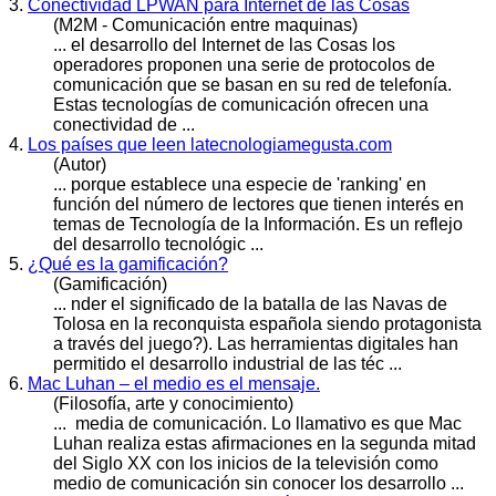
3.
Conectividad LPWAN para Internet de las Cosas
(M2M - Comunicación entre maquinas)
... el
desarrollo
del Internet de las Cosas los
operadores proponen una serie de protocolos de
comunicación que se basan en su red de telefonía.
Estas tecnologías de comunicación ofrecen una
conectividad de ...
4.
Los países que leen latecnologiamegusta.com
(Autor)
... porque establece una especie de 'ranking' en
función del número de lectores que tienen interés en
temas de Tecnología de la Información. Es un reflejo
del
desarroll
o tecnológic ...
5.
¿Qué es la gamificación?
(Gamificación)
... nder el significado de la batalla de las Navas de
Tolosa en la reconquista española siendo protagonista
a través del juego?). Las herramientas digitales han
permitido el
desarrollo
industrial de las téc ...
6.
Mac Luhan – el medio es el mensaje.
(Filosofía, arte y conocimiento)
... media de comunicación. Lo llamativo es que Mac
Luhan realiza estas afirmaciones en la segunda mitad
del Siglo XX con los inicios de la televisión como
medio de comunicación sin conocer los
desarrollo
...