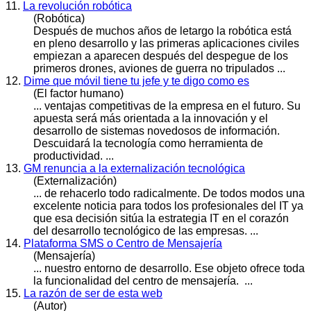
11.
La revolución robótica
(Robótica)
Después de muchos años de letargo la robótica está
en pleno
desarrollo
y las primeras aplicaciones civiles
empiezan a aparecen después del despegue de los
primeros drones, aviones de guerra no tripulados ...
12.
Dime que móvil tiene tu jefe y te digo como es
(El factor humano)
... ventajas competitivas de la empresa en el futuro. Su
apuesta será más orientada a la innovación y el
desarrollo
de sistemas novedosos de información.
Descuidará la tecnología como herramienta de
productividad. ...
13.
GM renuncia a la externalización tecnológica
(Externalización)
... de rehacerlo todo radicalmente. De todos modos una
excelente noticia para todos los profesionales del IT ya
que esa decisión sitúa la estrategia IT en el corazón
del
desarrollo
tecnológico de las empresas. ...
14.
Plataforma SMS o Centro de Mensajería
(Mensajería)
... nuestro entorno de
desarrollo
. Ese objeto ofrece toda
la funcionalidad del centro de mensajería. ...
15.
La razón de ser de esta web
(Autor)