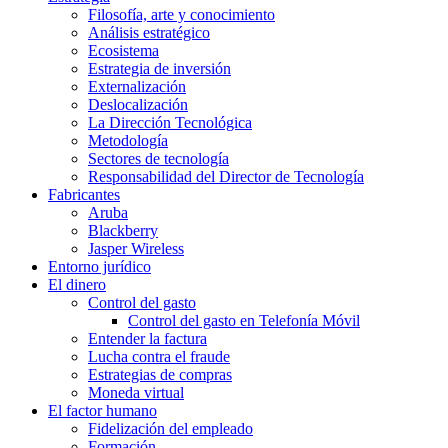
Filosofía, arte y conocimiento
Análisis estratégico
Ecosistema
Estrategia de inversión
Externalización
Deslocalización
La Dirección Tecnológica
Metodología
Sectores de tecnología
Responsabilidad del Director de Tecnología
Fabricantes
Aruba
Blackberry
Jasper Wireless
Entorno jurídico
El dinero
Control del gasto
Control del gasto en Telefonía Móvil
Entender la factura
Lucha contra el fraude
Estrategias de compras
Moneda virtual
El factor humano
Fidelización del empleado
Formación