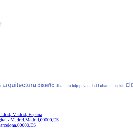
!
cl
arquitectura
diseño
privacidad
n
dictadura
toip
Luhan
dirección
adrid, Madrid, España
ital - Madrid,Madrid,00000,ES
,Barcelona,00000,ES