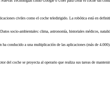
de Nuevas Tecnologías como Google o Uber para crear el
coche
sin condu
licaciones civiles como el
coche
teledirigido. La robótica está en defini
) Datos socio-ambientales: clima, astronomía, historiales médicos, natali
ión ha conducido a una multiplicación de las aplicaciones (más de 4.000
otor del
coche
se proyecta al operario que realiza sus tareas de manten