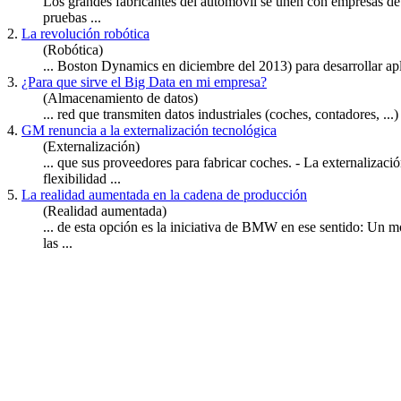
Los grandes fabricantes del automóvil se unen con empresas 
pruebas ...
2.
La revolución robótica
(Robótica)
... Boston Dynamics en diciembre del 2013) para desarrollar ap
3.
¿Para que sirve el Big Data en mi empresa?
(Almacenamiento de datos)
... red que transmiten datos industriales (
coche
s, contadores, ...
4.
GM renuncia a la externalización tecnológica
(Externalización)
... que sus proveedores para fabricar
coche
s. - La externalizac
flexibilidad ...
5.
La realidad aumentada en la cadena de producción
(Realidad aumentada)
... de esta opción es la iniciativa de BMW en ese sentido: Un m
las ...