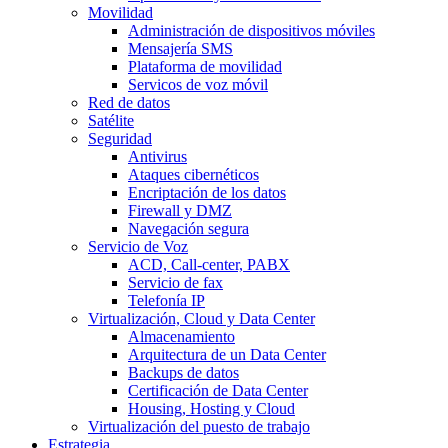
Movilidad
Administración de dispositivos móviles
Mensajería SMS
Plataforma de movilidad
Servicos de voz móvil
Red de datos
Satélite
Seguridad
Antivirus
Ataques cibernéticos
Encriptación de los datos
Firewall y DMZ
Navegación segura
Servicio de Voz
ACD, Call-center, PABX
Servicio de fax
Telefonía IP
Virtualización, Cloud y Data Center
Almacenamiento
Arquitectura de un Data Center
Backups de datos
Certificación de Data Center
Housing, Hosting y Cloud
Virtualización del puesto de trabajo
Estrategia