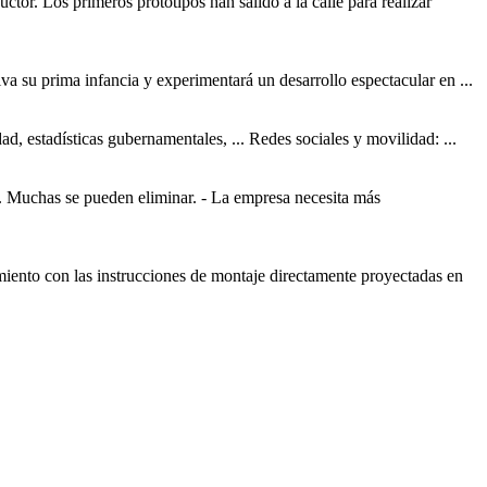
ctor. Los primeros prototipos han salido a la calle para realizar
tiva su prima infancia y experimentará un desarrollo espectacular en ...
dad, estadísticas gubernamentales, ... Redes sociales y movilidad: ...
). Muchas se pueden eliminar. - La empresa necesita más
imiento con las instrucciones de montaje directamente proyectadas en