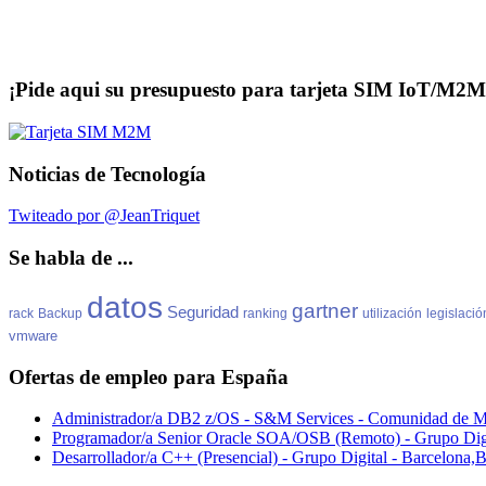
¡Pide aqui su presupuesto para tarjeta SIM IoT/M2M
Noticias de Tecnología
Twiteado por @JeanTriquet
Se habla de ...
datos
gartner
Seguridad
rack
Backup
ranking
utilización
legislació
vmware
Ofertas de empleo para España
Administrador/a DB2 z/OS - S&M Services - Comunidad de M
Programador/a Senior Oracle SOA/OSB (Remoto) - Grupo Dig
Desarrollador/a C++ (Presencial) - Grupo Digital - Barcelona