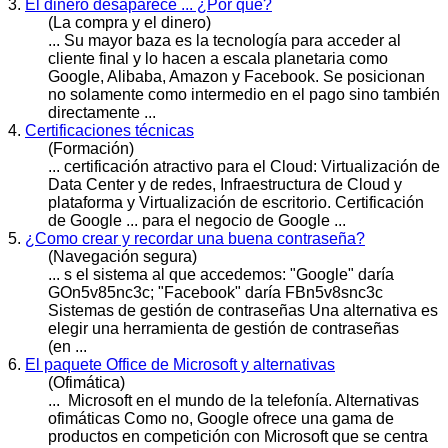
3.
El dinero desaparece ... ¿Por qué?
(La compra y el dinero)
... Su mayor baza es la tecnología para acceder al
cliente final y lo hacen a escala planetaria como
Google
, Alibaba, Amazon y Facebook. Se posicionan
no solamente como intermedio en el pago sino también
directamente ...
4.
Certificaciones técnicas
(Formación)
... certificación atractivo para el Cloud: Virtualización de
Data Center y de redes, Infraestructura de Cloud y
plataforma y Virtualización de escritorio. Certificación
de
Google
... para el negocio de Google ...
5.
¿Como crear y recordar una buena contraseña?
(Navegación segura)
... s el sistema al que accedemos:
"Googl
e" daría
GOn5v85nc3c; "Facebook" daría FBn5v8snc3c
Sistemas de gestión de contraseñas Una alternativa es
elegir una herramienta de gestión de contraseñas
(en ...
6.
El paquete Office de Microsoft y alternativas
(Ofimática)
... Microsoft en el mundo de la telefonía. Alternativas
ofimáticas Como no,
Google
ofrece una gama de
productos en competición con Microsoft que se centra